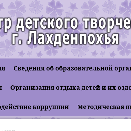
ия
Сведения об образовательной орг
етное учреждение дополнительного образования
я
Организация отдыха детей и их озд
й Центр детского творчества"
действие коррупции
Методическая 
Новости