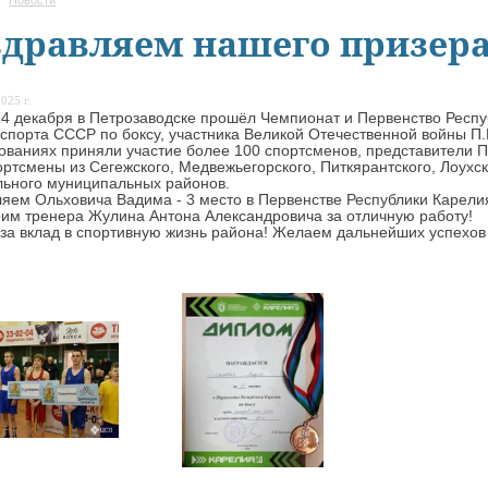
дравляем нашего призера
025 г.
14 декабря в Петрозаводске прошёл Чемпионат и Первенство Респу
спорта СССР по боксу, участника Великой Отечественной войны П.
ованиях приняли участие более 100 спортсменов, представители Пе
ортсмены из Сегежского, Медвежьегорского, Питкярантского, Лоухск
ьного муниципальных районов.
яем Ольховича Вадима - 3 место в Первенстве Республики Карелия
им тренера Жулина Антона Александровича за отличную работу!
за вклад в спортивную жизнь района! Желаем дальнейших успехов