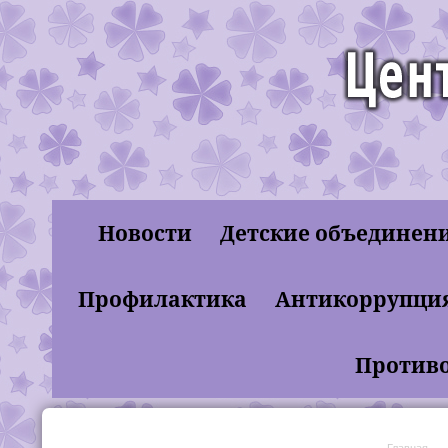
Новости
Детские объединен
муниципальное бюдж
Профилактика
Антикоррупци
"Лахденпохски
Противо
Главная
→