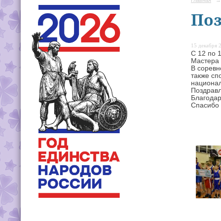
Поз
15 декабря 2
С 12 по 
Мастера 
В соревн
также сп
национал
Поздравл
Благодар
Спасибо 