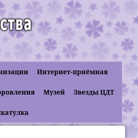
анизации
Интернет-приёмная
оровления
Музей
Звезды ЦДТ
шкатулка