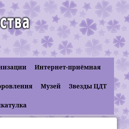
анизации
Интернет-приёмная
оровления
Музей
Звезды ЦДТ
шкатулка