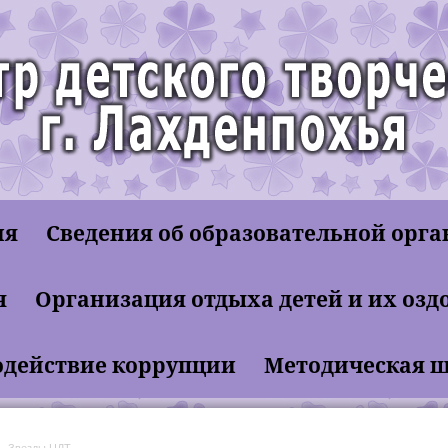
ия
Сведения об образовательной орг
етное учреждение дополнительного образования
я
Организация отдыха детей и их озд
й Центр детского творчества"
действие коррупции
Методическая 
Звезды ЦДТ