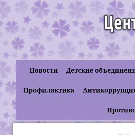
Новости
Детские объединен
муниципальное бюдж
Профилактика
Антикоррупци
"Лахденпохски
Противо
Главная
→