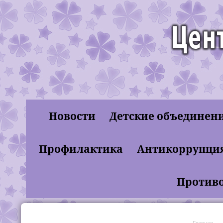
Новости
Детские объединен
муниципальное бюдж
Профилактика
Антикоррупци
"Лахденпохски
Противо
Главная