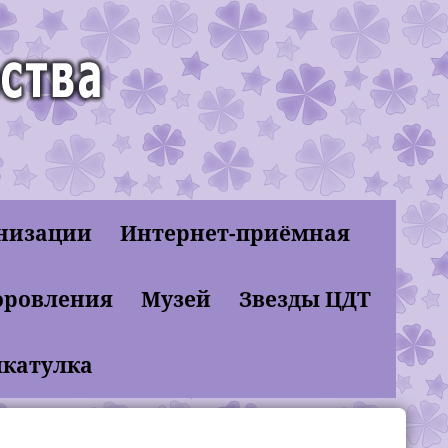
анизации
Интернет-приёмная
оровления
Музей
Звезды ЦДТ
шкатулка