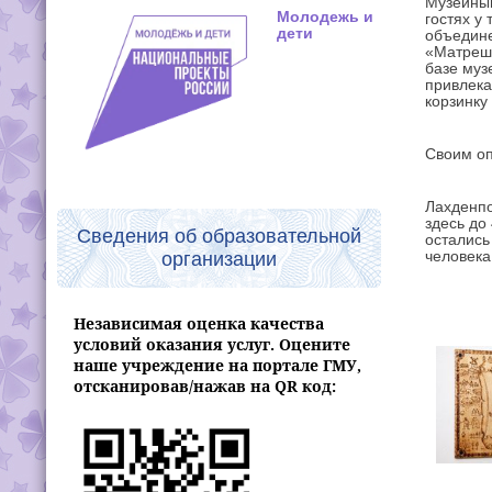
Музейны
Молодежь и
гостях у
дети
объедине
«Матрешк
базе муз
привлека
корзинку
Своим оп
Лахденпо
здесь до
Сведения об образовательной
остались
человека
организации
Независимая оценка качества
условий оказания услуг. Оцените
наше учреждение на портале ГМУ,
отсканировав/нажав на QR код: