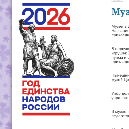
Му
Музей в 
Название
прикладн
В первую
игрушек 
пупсы и 
прикладн
Нынешний
музей Це
Упор дел
управлят
В музее 
педагого