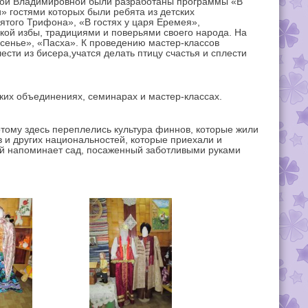
ой Владимировной были разработаны программы «В
и» гостями которых были ребята из детских
ятого Трифона», «В гостях у царя Еремея»,
кой избы, традициями и поверьями своего народа. На
сенье», «Пасха». К проведению мастер-классов
ести из бисера,учатся делать птицу счастья и сплести
ких объединениях, семинарах и мастер-классах.
тому здесь переплелись культура финнов, которые жили
ов и других национальностей, которые приехали и
ей напоминает сад, посаженный заботливыми руками