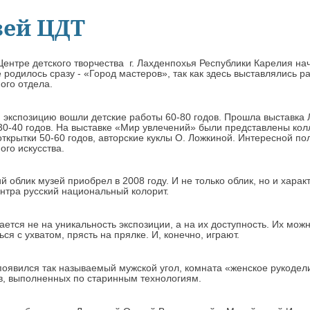
зей ЦДТ
Центре детского творчества г. Лахденпохья Республики Карелия на
 родилось сразу - «Город мастеров», так как здесь выставлялись 
ого отдела.
 экспозицию вошли детские работы 60-80 годов. Прошла выставка 
30-40 годов. На выставке «Мир увлечений» были представлены колл
открытки 50-60 годов, авторские куклы О. Ложкиной. Интересной п
ого искусства.
 облик музей приобрел в 2008 году. И не только облик, но и хара
нтра русский национальный колорит.
ается не на уникальность экспозиции, а на их доступность. Их можн
ься с ухватом, прясть на прялке. И, конечно, играют.
появился так называемый мужской угол, комната «женское рукодел
в, выполненных по старинным технологиям.