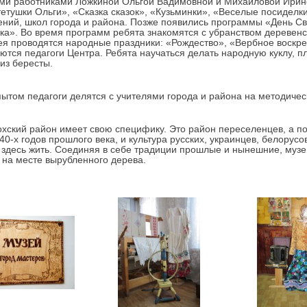
ми работниками Ложкиной Ольгой Вадимовной и Михайловой Ирин
 тетушки Ольги», «Сказка сказок», «Кузьминки», «Веселые посиделк
ний, школ города и района. Позже появились программы «День Св
а». Во время программ ребята знакомятся с убранством деревенс
ея проводятся народные праздники: «Рождество», «Вербное воскре
ются педагоги Центра. Ребята научаться делать народную куклу, пл
 из бересты.
ытом педагоги делятся с учителями города и района на методичес
хский район имеет свою специфику. Это район переселенцев, а по
 40-х годов прошлого века, и культура русских, украинцев, белорус
 здесь жить. Соединяя в себе традиции прошлые и нынешние, муз
 на месте вырубленного дерева.